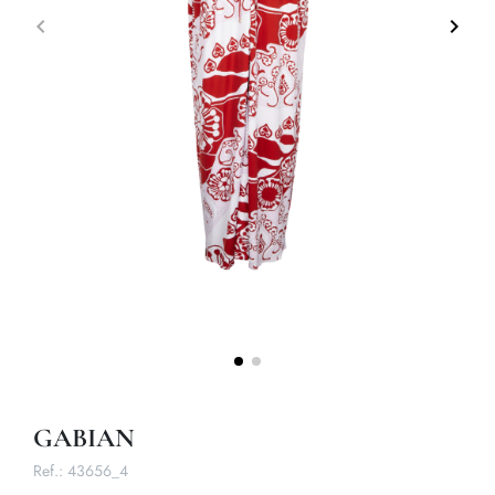
keyboard_arrow_left
keyboard_arrow_right
Précédent
Suivan
GABIAN
Ref.:
43656_4