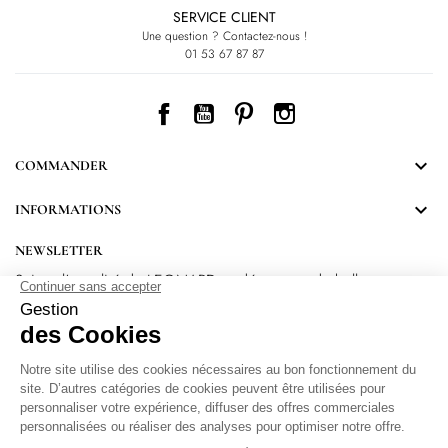
SERVICE CLIENT
Une question ? Contactez-nous !
01 53 67 87 87
Facebook
YouTube
Pinterest
Instagram

COMMANDER

INFORMATIONS
NEWSLETTER
Suivez l’actualité de LEONARD et découvrez de belles
surprises.
En vous inscrivant, vous acceptez notre Politique de confidentialité.
Protection
des données personnelles
.