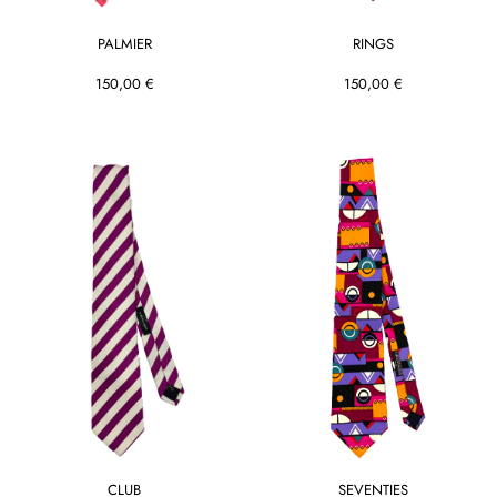
PALMIER
RINGS
150,00 €
150,00 €
CLUB
SEVENTIES