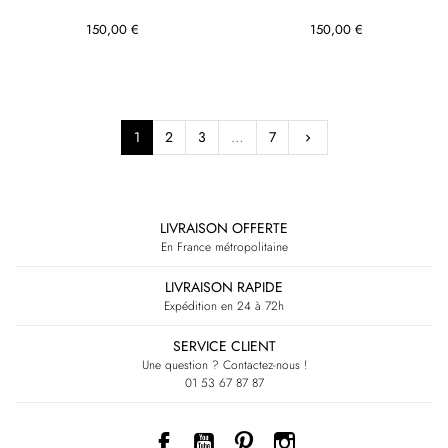
150,00 €
150,00 €
Suivant
1
2
3
…
7
keyboard_arrow_right
RETOUR EN HAUT
LIVRAISON OFFERTE
En France métropolitaine
LIVRAISON RAPIDE
Expédition en 24 à 72h
SERVICE CLIENT
Une question ? Contactez-nous !
01 53 67 87 87