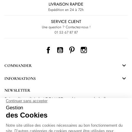
LIVRAISON RAPIDE
Expédition en 24 à 72h
SERVICE CLIENT
Une question ? Contactez-nous !
01 53 67 87 87
Facebook
YouTube
Pinterest
Instagram

COMMANDER

INFORMATIONS
NEWSLETTER
Suivez l’actualité de LEONARD et découvrez de belles
surprises.
En vous inscrivant, vous acceptez notre Politique de confidentialité.
Protection