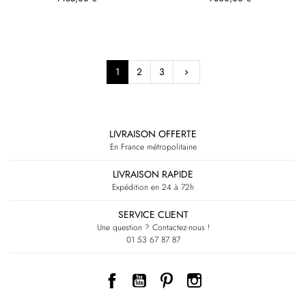
Suivant
1
2
3
keyboard_arrow_right
RETOUR EN HAUT
LIVRAISON OFFERTE
En France métropolitaine
LIVRAISON RAPIDE
Expédition en 24 à 72h
SERVICE CLIENT
Une question ? Contactez-nous !
01 53 67 87 87
Facebook
YouTube
Pinterest
Instagram