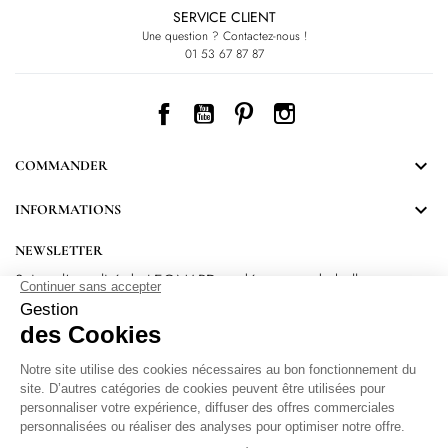
SERVICE CLIENT
Une question ? Contactez-nous !
01 53 67 87 87
Facebook
YouTube
Pinterest
Instagram

COMMANDER

INFORMATIONS
NEWSLETTER
Suivez l’actualité de LEONARD et découvrez de belles
surprises.
En vous inscrivant, vous acceptez notre Politique de confidentialité.
Protection
des données personnelles
.