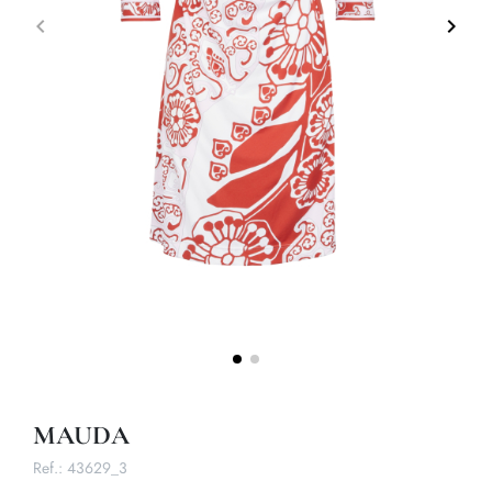
keyboard_arrow_left
keyboard_arrow_right
Précédent
Suivan
MAUDA
Ref.:
43629_3