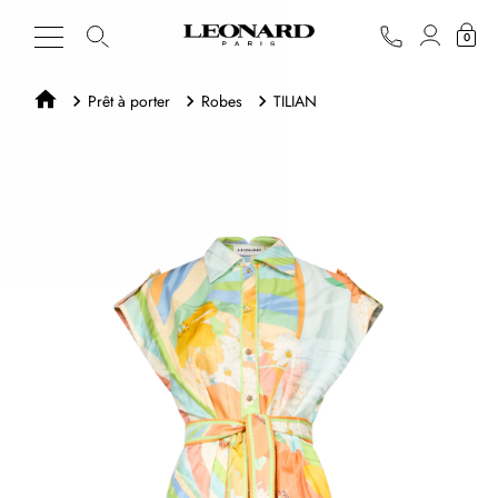
0
Prêt à porter
Robes
TILIAN