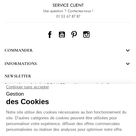
SERVICE CLIENT
Une question ? Contactez-nous !
01 53 67 87 87
Facebook
YouTube
Pinterest
Instagram

COMMANDER

INFORMATIONS
NEWSLETTER
Suivez l’actualité de LEONARD et découvrez de belles
surprises.
En vous inscrivant, vous acceptez notre Politique de confidentialité.
Protection
des données personnelles
.