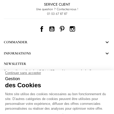
SERVICE CLIENT
Une question ? Contactez-nous !
01 53 67 87 87
Facebook
YouTube
Pinterest
Instagram

COMMANDER

INFORMATIONS
NEWSLETTER
Suivez l’actualité de LEONARD et découvrez de belles
surprises.
En vous inscrivant, vous acceptez notre Politique de confidentialité.
Protection
des données personnelles
.