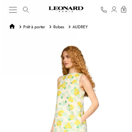
0
Prêt à porter
Robes
AUDREY