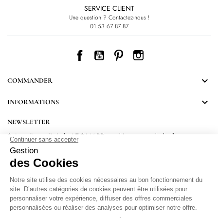
SERVICE CLIENT
Une question ? Contactez-nous !
01 53 67 87 87
Facebook
YouTube
Pinterest
Instagram

COMMANDER

INFORMATIONS
NEWSLETTER
Suivez l’actualité de LEONARD et découvrez de belles
surprises.
En vous inscrivant, vous acceptez notre Politique de confidentialité.
Protection
des données personnelles
.