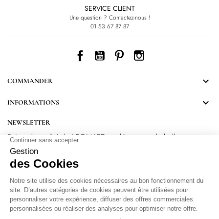
SERVICE CLIENT
Une question ? Contactez-nous !
01 53 67 87 87
Facebook
YouTube
Pinterest
Instagram

COMMANDER

INFORMATIONS
NEWSLETTER
Suivez l’actualité de LEONARD et découvrez de belles
surprises.
En vous inscrivant, vous acceptez notre Politique de confidentialité.
Protection
des données personnelles
.