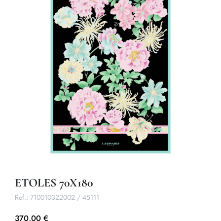
ETOLES 70X180
Ref.:
710010322002 / 45111
370,00 €