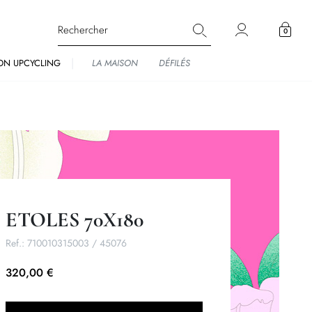
0
ON UPCYCLING
LA MAISON
DÉFILÉS
ETOLES 70X180
Ref.:
710010315003 / 45076
320,00 €