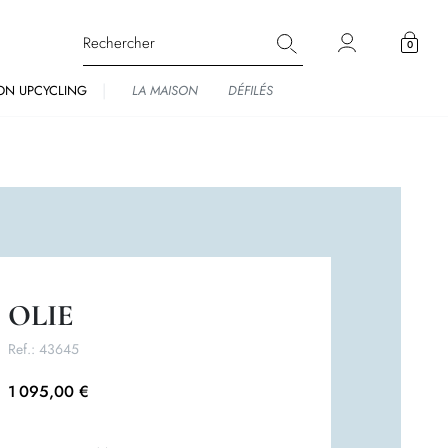
0
ON UPCYCLING
LA MAISON
DÉFILÉS
OLIE
Ref.:
43645
1 095,00 €