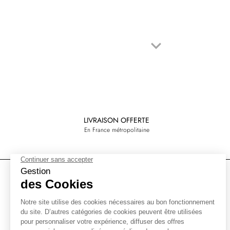
keyboard_arrow_down
Suivant
LIVRAISON OFFERTE
En France métropolitaine