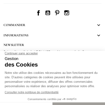
Facebook
YouTube
Pinterest
Instagram

COMMANDER

INFORMATIONS
NEWSLETTER
Suivez l’actualité de LEONARD et découvrez de belles
surprises.
En vous inscrivant, vous acceptez notre Politique de confidentialité.
Protection
des données personnelles
.