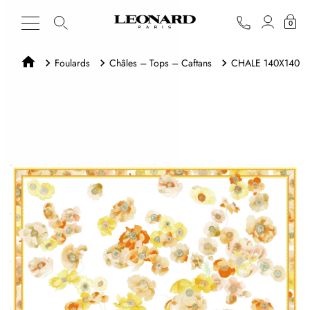
0
Foulards
Châles – Tops – Caftans
CHALE 140X140