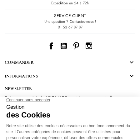
Expédition en 24 à 72h
SERVICE CLIENT
Une question ? Contactez-nous !
01 53 67 87 87
Facebook
YouTube
Pinterest
Instagram

COMMANDER

INFORMATIONS
NEWSLETTER
Suivez l’actualité de LEONARD et découvrez de belles
surprises.
En vous inscrivant, vous acceptez notre Politique de confidentialité.
Protection
des données personnelles
.