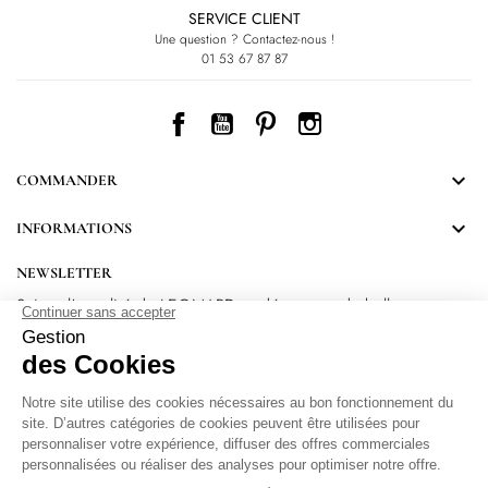
SERVICE CLIENT
Une question ? Contactez-nous !
01 53 67 87 87
Facebook
YouTube
Pinterest
Instagram

COMMANDER

INFORMATIONS
NEWSLETTER
Suivez l’actualité de LEONARD et découvrez de belles
surprises.
En vous inscrivant, vous acceptez notre Politique de confidentialité.
Protection
des données personnelles
.