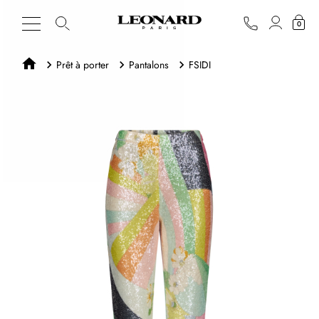
0
Prêt à porter
Pantalons
FSIDI