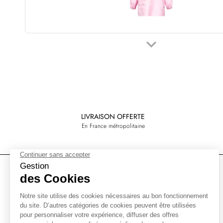
keyboard_arrow_down
Suivant
LIVRAISON OFFERTE
En France métropolitaine