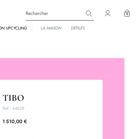
0
ON UPCYCLING
LA MAISON
DÉFILÉS
TIBO
Ref.:
44828
1 510,00 €