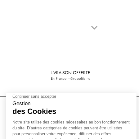
keyboard_arrow_down
Suivant
LIVRAISON OFFERTE
En France métropolitaine