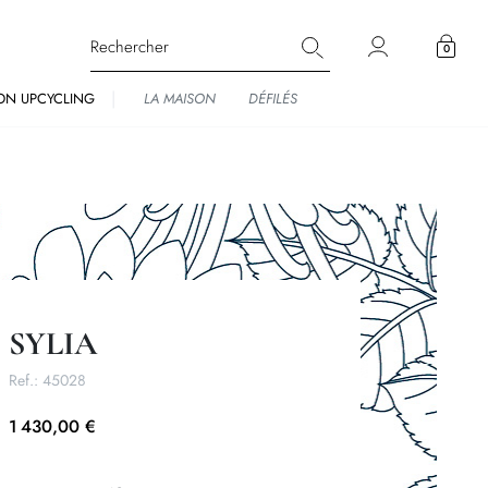
0
ON UPCYCLING
LA MAISON
DÉFILÉS
SYLIA
Ref.:
45028
1 430,00 €