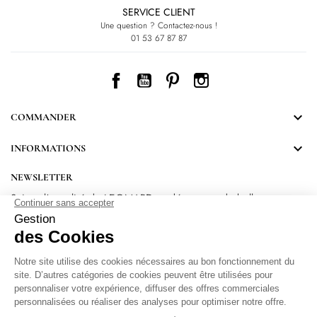
SERVICE CLIENT
Une question ? Contactez-nous !
01 53 67 87 87
Facebook
YouTube
Pinterest
Instagram

COMMANDER

INFORMATIONS
NEWSLETTER
Suivez l’actualité de LEONARD et découvrez de belles
surprises.
En vous inscrivant, vous acceptez notre Politique de confidentialité.
Protection
des données personnelles
.