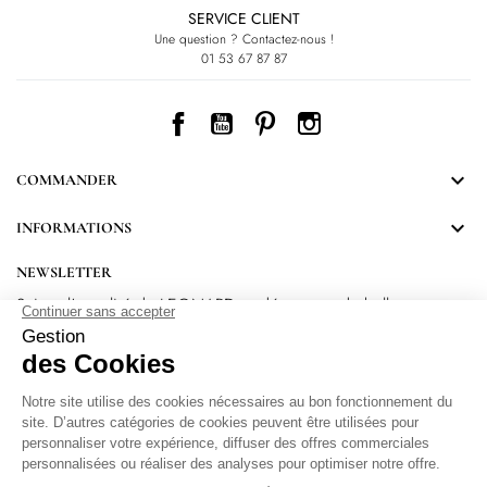
SERVICE CLIENT
Une question ? Contactez-nous !
01 53 67 87 87
Facebook
YouTube
Pinterest
Instagram

COMMANDER

INFORMATIONS
NEWSLETTER
Suivez l’actualité de LEONARD et découvrez de belles
surprises.
En vous inscrivant, vous acceptez notre Politique de confidentialité.
Protection
des données personnelles
.