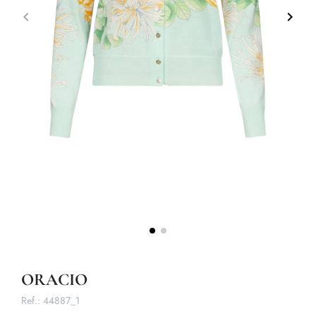
keyboard_arrow_left
keyboard_arrow_right
Précédent
Suivan
ORACIO
Ref.:
44887_1