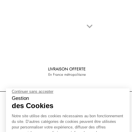
keyboard_arrow_down
Suivant
LIVRAISON OFFERTE
En France métropolitaine