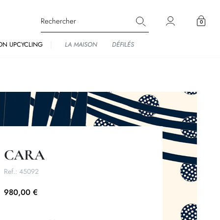
0
ON UPCYCLING
LA MAISON
DÉFILÉS
CARA
Ref.:
45092
980,00 €