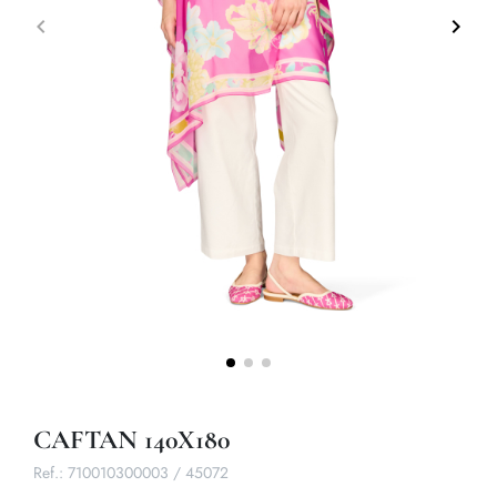
keyboard_arrow_left
keyboard_arrow_right
Précédent
Suivan
CAFTAN 140X180
Ref.:
710010300003 / 45072