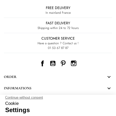
FREE DELIVERY
In mainland France
FAST DELIVERY
Shipping within 24 to 72 hours
CUSTOMER SERVICE
Have a question ? Contact us !
01 53 67 87 87
Facebook
YouTube
Pinterest
Instagram

ORDER

INFORMATIONS
NEWSLETTER
Follow LEONARD's news and discover some great surprises.